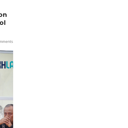
on
ol
mments