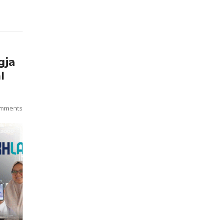
gja
l
mments