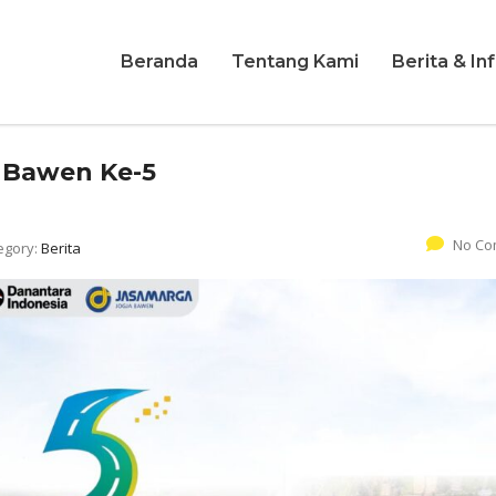
Beranda
Tentang Kami
Berita & In
 Bawen Ke-5
No Co
egory:
Berita