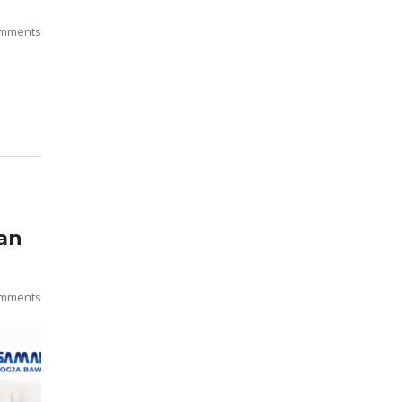
mments
an
mments