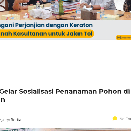
elar Sosialisasi Penanaman Pohon di
an
No Co
egory:
Berita